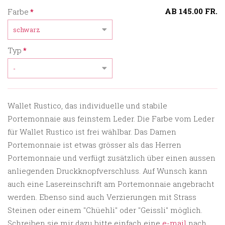
Pflichtfeld
AB
145.00
FR.
Farbe
*
Pflichtfeld
Typ
*
Wallet Rustico, das individuelle und stabile
Portemonnaie aus feinstem Leder. Die Farbe vom Leder
für Wallet Rustico ist frei wählbar. Das Damen
Portemonnaie ist etwas grösser als das Herren
Portemonnaie und verfügt zusätzlich über einen aussen
anliegenden Druckknopfverschluss.
Auf Wunsch kann
auch eine Lasereinschrift am Portemonnaie angebracht
werden. Ebenso sind auch Verzierungen mit Strass
Steinen oder einem "Chüehli" oder "Geissli" möglich.
Schreiben sie mir dazu bitte einfach eine
e-mail
nach