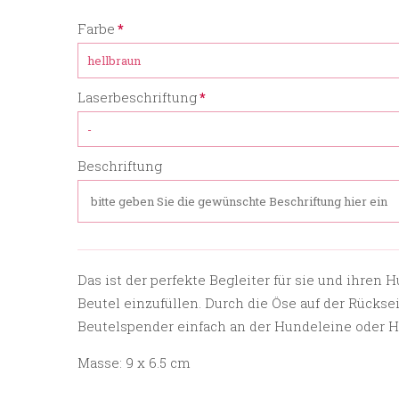
Pflichtfeld
Farbe
*
Pflichtfeld
Laserbeschriftung
*
Beschriftung
Das ist der perfekte Begleiter für sie und ihren 
Beutel einzufüllen. Durch die Öse auf der Rück
Beutelspender einfach an der Hundeleine oder H
Masse: 9 x 6.5 cm